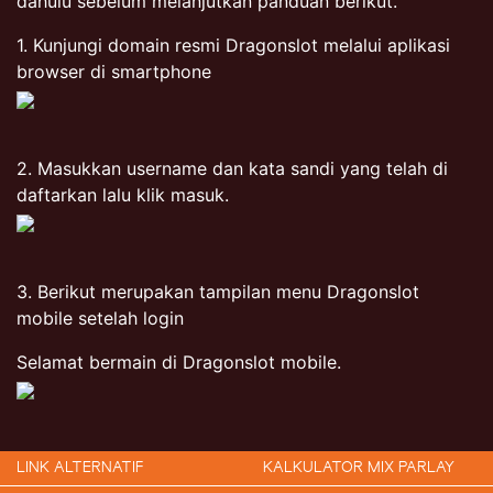
dahulu sebelum melanjutkan panduan berikut.
1. Kunjungi domain resmi Dragonslot melalui aplikasi
browser di smartphone
2. Masukkan username dan kata sandi yang telah di
daftarkan lalu klik masuk.
3. Berikut merupakan tampilan menu Dragonslot
mobile setelah login
Selamat bermain di Dragonslot mobile.
LINK ALTERNATIF
KALKULATOR MIX PARLAY