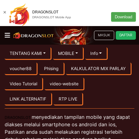
×
DRAGONSLOT
Download
DRAGONSLOT Mobile App
MASUK
DAFTAR
TENTANG KAMI
MOBILE
Info
voucher88
Phising
KALKULATOR MIX PARLAY
Video Tutorial
video-website
LINK ALTERNATIF
RTP LIVE
menyediakan tampilan mobile yang dapat
DRAGONSLOT
diakses melalui smartphone os android dan ios,
Pastikan anda sudah melakukan registrasi terlebih